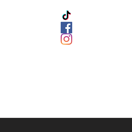
ation
ds