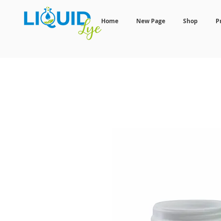
Home
New Page
Shop
P