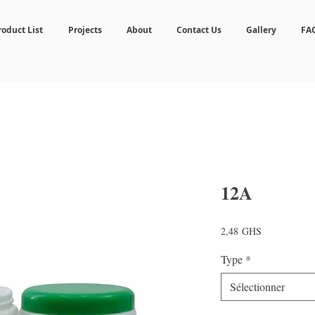
roduct List
Projects
About
Contact Us
Gallery
FA
12A
Prix
2,48 GHS
Type
*
Sélectionner