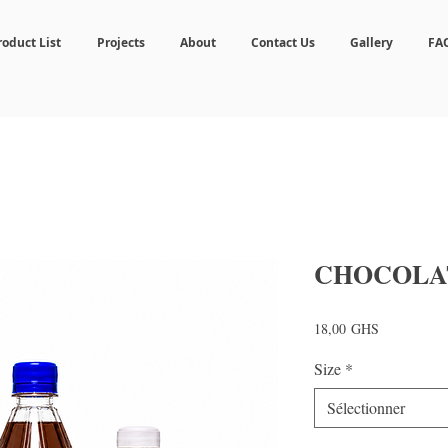
roduct List
Projects
About
Contact Us
Gallery
FA
CHOCOLA
Prix
18,00 GHS
Size
*
Sélectionner