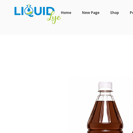
Home
New Page
Shop
P