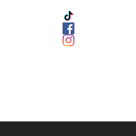
ation
ds