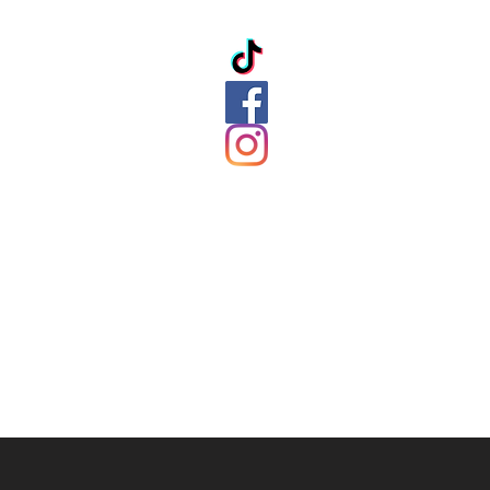
ation
ds