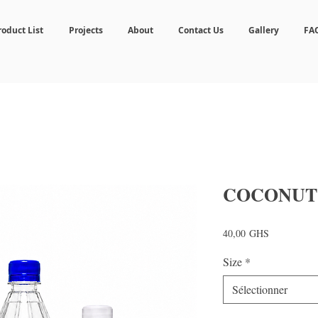
roduct List
Projects
About
Contact Us
Gallery
FA
COCONUT
Prix
40,00 GHS
Size
*
Sélectionner