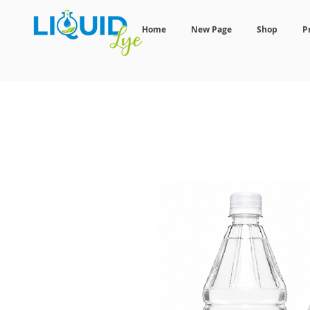
Home
New Page
Shop
P